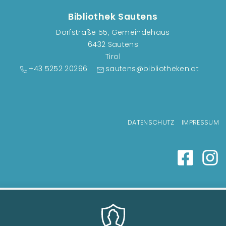
n
s
Bibliothek Sautens
t
Dorfstraße 55, Gemeindehaus
a
6432 Sautens
l
Tirol
t
+43 5252 20296
sautens@bibliotheken.at
u
n
g
Fußzeilenmenü
e
DATENSCHUTZ
IMPRESSUM
n